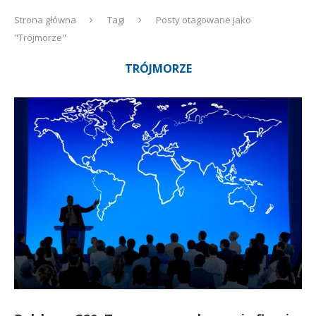
Strona główna
Tagi
Posty otagowane jako
"Trójmorze"
TRÓJMORZE