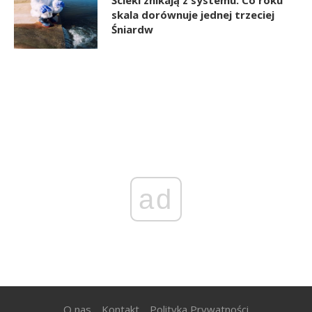
skala dorównuje jednej trzeciej
Śniardw
ad
O nas
Kontakt
Polityka Prywatności