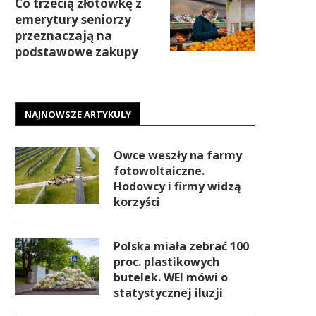
Co trzecią złotówkę z
emerytury seniorzy
przeznaczają na
podstawowe zakupy
NAJNOWSZE ARTYKUŁY
Owce weszły na farmy
fotowoltaiczne.
Hodowcy i firmy widzą
korzyści
Polska miała zebrać 100
proc. plastikowych
butelek. WEI mówi o
statystycznej iluzji