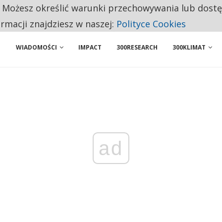
. Możesz określić warunki przechowywania lub dost
 PRZEMYSŁ. NA LIŚCIE SĄ DWA PODMIOTY Z POLSKI
ormacji znajdziesz w naszej:
Polityce Cookies
WIADOMOŚCI
IMPACT
300RESEARCH
300KLIMAT
ad