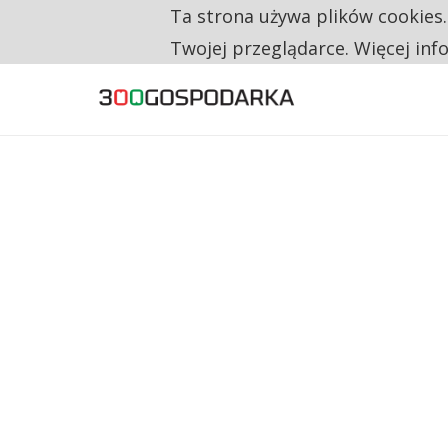
Ta strona używa plików cookies
TYLKO U NAS
RESTRYKCJE CHIN UDERZAJĄ W EUROPEJSKI
Twojej przeglądarce. Więcej inf