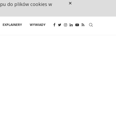
×
ępu do plików cookies w
CO TRZECIĄ ZŁOTÓWKĘ Z EMER
EXPLAINERY
WYWIADY