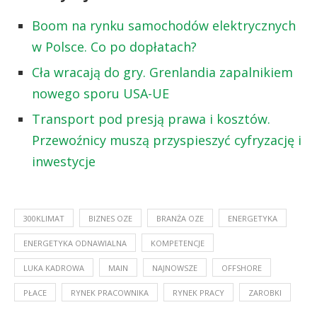
Boom na rynku samochodów elektrycznych
w Polsce. Co po dopłatach?
Cła wracają do gry. Grenlandia zapalnikiem
nowego sporu USA-UE
Transport pod presją prawa i kosztów.
Przewoźnicy muszą przyspieszyć cyfryzację i
inwestycje
300KLIMAT
BIZNES OZE
BRANŻA OZE
ENERGETYKA
ENERGETYKA ODNAWIALNA
KOMPETENCJE
LUKA KADROWA
MAIN
NAJNOWSZE
OFFSHORE
PŁACE
RYNEK PRACOWNIKA
RYNEK PRACY
ZAROBKI