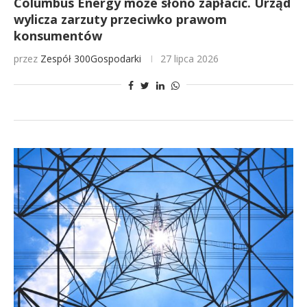
Columbus Energy może słono zapłacić. Urząd
wylicza zarzuty przeciwko prawom
konsumentów
przez
Zespół 300Gospodarki
27 lipca 2026