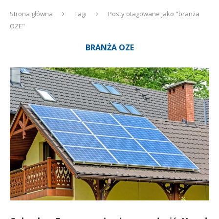
Strona główna
Tagi
Posty otagowane jako "branża
OZE"
BRANŻA OZE