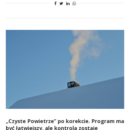
„Czyste Powietrze” po korekcie. Program ma
być łatwiejszy, ale kontrola zostaje