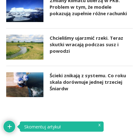
Zmiany klimatu uderzą w PKB.
Problem w tym, że modele
pokazują zupełnie różne rachunki
Chcieliśmy ujarzmić rzeki. Teraz
skutki wracają podczas susz i
powodzi
Ścieki znikają z systemu. Co roku
skala dorównuje jednej trzeciej
Śniardw
x
Skomentuj artykuł