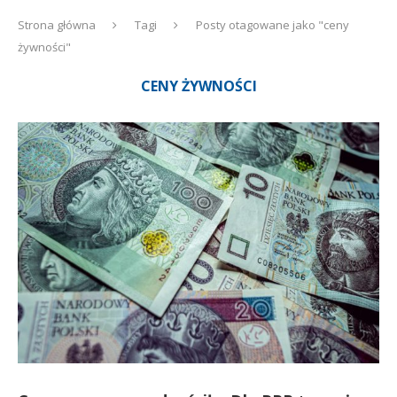
Strona główna
Tagi
Posty otagowane jako "ceny
żywności"
CENY ŻYWNOŚCI