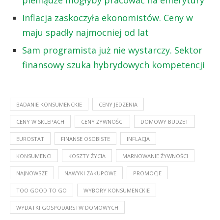
Inflacja zaskoczyła ekonomistów. Ceny w
maju spadły najmocniej od lat
Sam programista już nie wystarczy. Sektor
finansowy szuka hybrydowych kompetencji
BADANIE KONSUMENCKIE
CENY JEDZENIA
CENY W SKLEPACH
CENY ŻYWNOŚCI
DOMOWY BUDŻET
EUROSTAT
FINANSE OSOBISTE
INFLACJA
KONSUMENCI
KOSZTY ŻYCIA
MARNOWANIE ŻYWNOŚCI
NAJNOWSZE
NAWYKI ZAKUPOWE
PROMOCJE
TOO GOOD TO GO
WYBORY KONSUMENCKIE
WYDATKI GOSPODARSTW DOMOWYCH