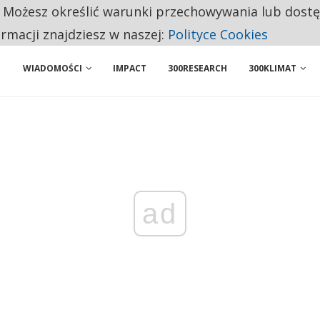
. Możesz określić warunki przechowywania lub dost
NIORZY PRZEZNACZAJĄ NA PODSTAWOWE ZAKUPY
ormacji znajdziesz w naszej:
Polityce Cookies
WIADOMOŚCI
IMPACT
300RESEARCH
300KLIMAT
ad