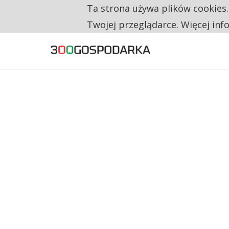
Ta strona używa plików cookies
TYLKO U NAS
CO TRZECIĄ ZŁOTÓWKĘ Z EMERYTURY SE
Twojej przeglądarce. Więcej inf