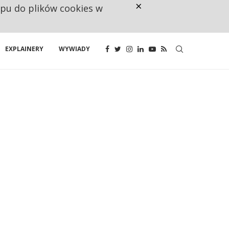
×
ępu do plików cookies w
NA JEDEN WAKAT PRZYPADAJĄ 
EXPLAINERY
WYWIADY