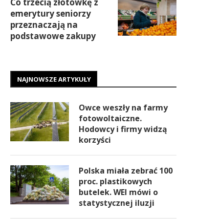
Co trzecią złotówkę z
emerytury seniorzy
przeznaczają na
podstawowe zakupy
NAJNOWSZE ARTYKUŁY
Owce weszły na farmy
fotowoltaiczne.
Hodowcy i firmy widzą
korzyści
Polska miała zebrać 100
proc. plastikowych
butelek. WEI mówi o
statystycznej iluzji