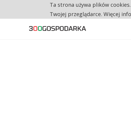
Ta strona używa plików cookies
TYLKO U NAS
RESTRYKCJE CHIN UDERZAJĄ W EUROPEJSKI
Twojej przeglądarce. Więcej inf