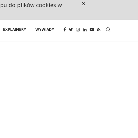
×
ępu do plików cookies w
CO TRZECIĄ ZŁOTÓWKĘ Z EMER
EXPLAINERY
WYWIADY