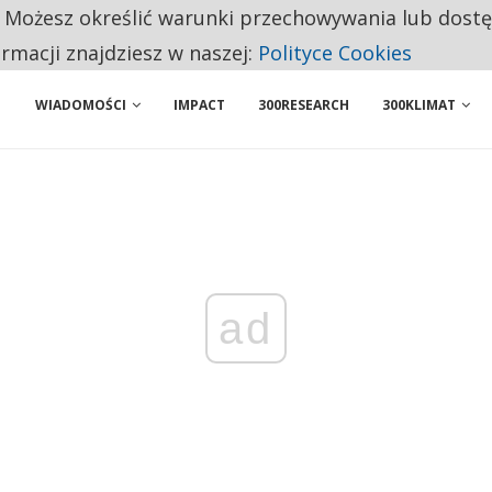
. Możesz określić warunki przechowywania lub dost
 PRZEMYSŁ. NA LIŚCIE SĄ DWA PODMIOTY Z POLSKI
ormacji znajdziesz w naszej:
Polityce Cookies
WIADOMOŚCI
IMPACT
300RESEARCH
300KLIMAT
ad