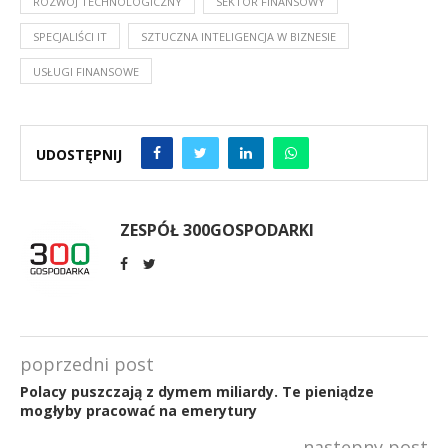
ROZWÓJ TECHNOLOGICZNY
SEKTOR FINANSOWY
SPECJALIŚCI IT
SZTUCZNA INTELIGENCJA W BIZNESIE
USŁUGI FINANSOWE
UDOSTĘPNIJ
ZESPÓŁ 300GOSPODARKI
poprzedni post
Polacy puszczają z dymem miliardy. Te pieniądze
mogłyby pracować na emerytury
następny post