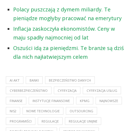
Polacy puszczają z dymem miliardy. Te
pieniądze mogłyby pracować na emerytury
Inflacja zaskoczyła ekonomistów. Ceny w
maju spadły najmocniej od lat
Oszuści idą za pieniędzmi. Te branże są dziś
dla nich najłatwiejszym celem
AI AKT
BANKI
BEZPIECZEŃSTWO DANYCH
CYBERBEZPIECZEŃSTWO
CYFRYZACJA
CYFRYZACJA USŁUG
FINANSE
INSTYTUCJE FINANSOWE
KPMG
NAJNOWSZE
NIS2
NOWE TECHNOLOGIE
OUTSOURCING
PROGRAMIŚCI
REGULACJE
REGULACJE UNIJNE