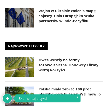
Wojna w Ukrainie zmienia mapę
sojuszy. Unia Europejska szuka
partnerów w Indo-Pacyfiku
NAJNOWSZE ARTYKUŁY
Owce weszły na farmy
fotowoltaiczne. Hodowcy i firmy
widzą korzyści
Polska miała zebrać 100 proc.
plastikowych butelek. WEI mówi o
x
Skomentuj artykuł
statystycznej iluzji