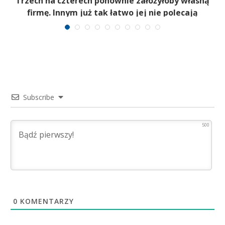
b
Trzech na czterech ponownie założyłoby własną
firmę. Innym już tak łatwo jej nie polecają
Subscribe
500
0
KOMENTARZY