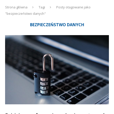
Strona główna
Tagi
Posty otagowane jako
"bezpieczeństwo danych"
BEZPIECZEŃSTWO DANYCH