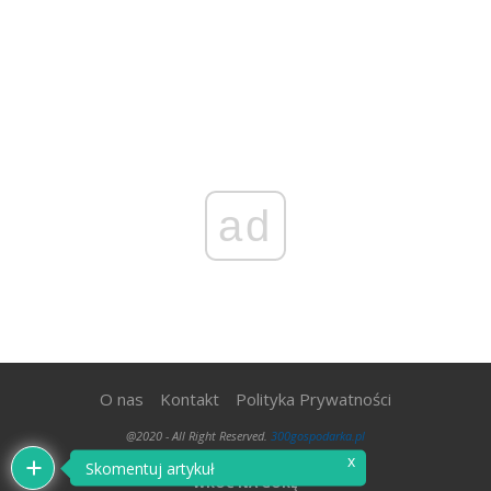
ad
O nas
Kontakt
Polityka Prywatności
@2020 - All Right Reserved.
300gospodarka.pl
x
Skomentuj artykuł
WRÓĆ NA GÓRĘ