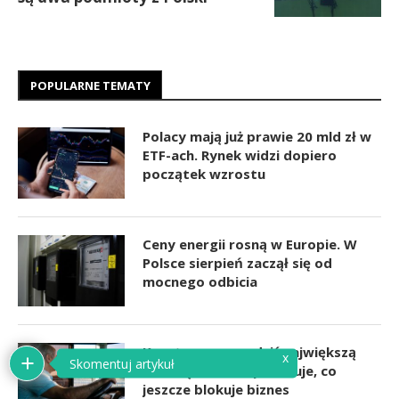
POPULARNE TEMATY
Polacy mają już prawie 20 mld zł w
ETF-ach. Rynek widzi dopiero
początek wzrostu
Ceny energii rosną w Europie. W
Polsce sierpień zaczął się od
mocnego odbicia
Koszty pracy są dziś największą
barierą firm. PIE pokazuje, co
jeszcze blokuje biznes