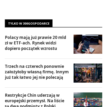
TYLKO W 300GOSPODARCE
Polacy mają już prawie 20 mld
zł w ETF-ach. Rynek widzi
dopiero początek wzrostu
Trzech na czterech ponownie
założyłoby własną firmę. Innym
już tak łatwo jej nie polecają
Restrykcje Chin uderzają w
europejski przemysł. Na liście
są dwa podmioty z Polski