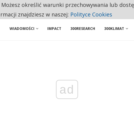
. Możesz określić warunki przechowywania lub dost
 PRZEMYSŁ. NA LIŚCIE SĄ DWA PODMIOTY Z POLSKI
ormacji znajdziesz w naszej:
Polityce Cookies
WIADOMOŚCI
IMPACT
300RESEARCH
300KLIMAT
ad