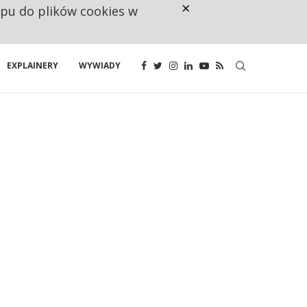
×
ępu do plików cookies w
CO TRZECIĄ ZŁOTÓWKĘ Z EMER
EXPLAINERY
WYWIADY