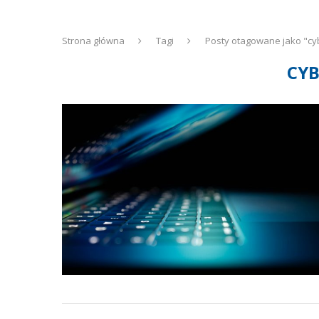
Strona główna
Tagi
Posty otagowane jako "cy
CYB