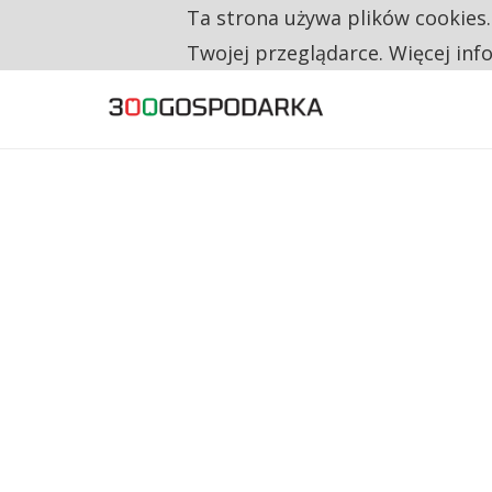
Ta strona używa plików cookies
TYLKO U NAS
RESTRYKCJE CHIN UDERZAJĄ W EUROPEJSKI
Twojej przeglądarce. Więcej inf