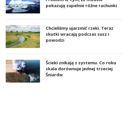
pokazują zupełnie różne rachunki
Chcieliśmy ujarzmić rzeki. Teraz
skutki wracają podczas susz i
powodzi
Ścieki znikają z systemu. Co roku
skala dorównuje jednej trzeciej
Śniardw