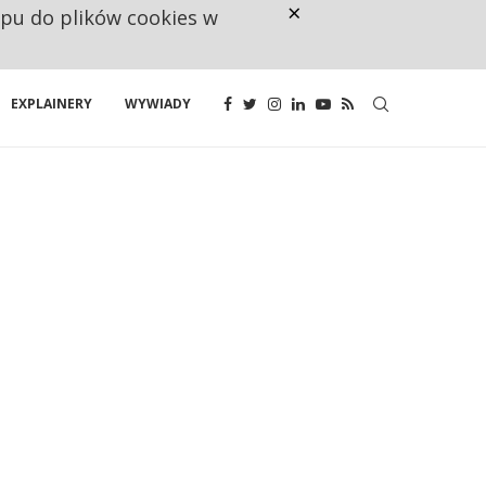
×
ępu do plików cookies w
160 ZNAKÓW TO ZA MAŁO. FUND
EXPLAINERY
WYWIADY