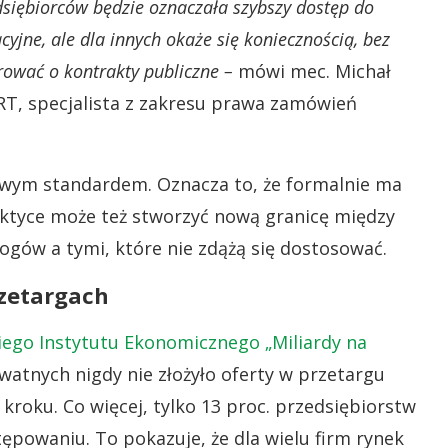
dsiębiorców będzie oznaczała szybszy dostęp do
yjne, ale dla innych okaże się koniecznością, bez
urować o kontrakty publiczne –
mówi mec. Michał
RT, specjalista z zakresu prawa zamówień
kowym standardem. Oznacza to, że formalnie ma
aktyce może też stworzyć nową granicę między
ów a tymi, które nie zdążą się dostosować.
rzetargach
iego Instytutu Ekonomicznego „Miliardy na
ywatnych nigdy nie złożyło oferty w przetargu
kroku. Co więcej, tylko 13 proc. przedsiębiorstw
ępowaniu. To pokazuje, że dla wielu firm rynek