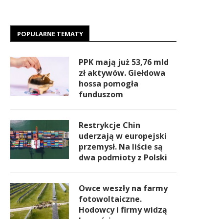
POPULARNE TEMATY
PPK mają już 53,76 mld
zł aktywów. Giełdowa
hossa pomogła
funduszom
Restrykcje Chin
uderzają w europejski
przemysł. Na liście są
dwa podmioty z Polski
Owce weszły na farmy
fotowoltaiczne.
Hodowcy i firmy widzą