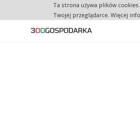
Ta strona używa plików cookies
TYLKO U NAS
NA JEDEN WAKAT PRZYPADAJĄ 62 ZGŁOSZ
Twojej przeglądarce. Więcej inf