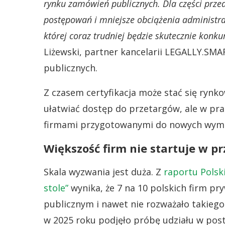
rynku zamówień publicznych. Dla części prze
postępowań i mniejsze obciążenia administrac
której coraz trudniej będzie skutecznie konk
Liżewski, partner kancelarii LEGALLY.SMA
publicznych.
Z czasem certyfikacja może stać się ryn
ułatwiać dostęp do przetargów, ale w pr
firmami przygotowanymi do nowych wymog
Większość firm nie startuje w p
Skala wyzwania jest duża. Z
raportu Polsk
stole”
wynika, że 7 na 10 polskich firm pr
publicznym i nawet nie rozważało takiego 
w 2025 roku podjęło próbę udziału w post