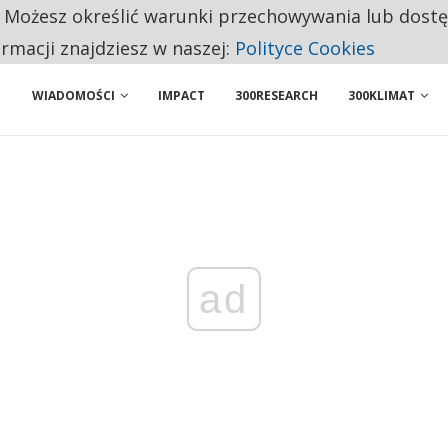
. Możesz określić warunki przechowywania lub dost
ENIA. WIELU KANDYDATÓW NIE ROZPOCZYNA PRACY
ormacji znajdziesz w naszej:
Polityce Cookies
WIADOMOŚCI
IMPACT
300RESEARCH
300KLIMAT
ad