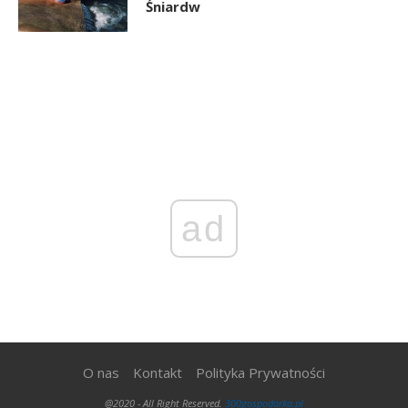
Śniardw
ad
O nas
Kontakt
Polityka Prywatności
@2020 - All Right Reserved.
300gospodarka.pl