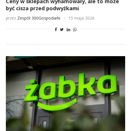
Ceny w sklepach wyhamowały, ale to może
być cisza przed podwyżkami
przez
Zespół 300Gospodarki
15 maja 2026