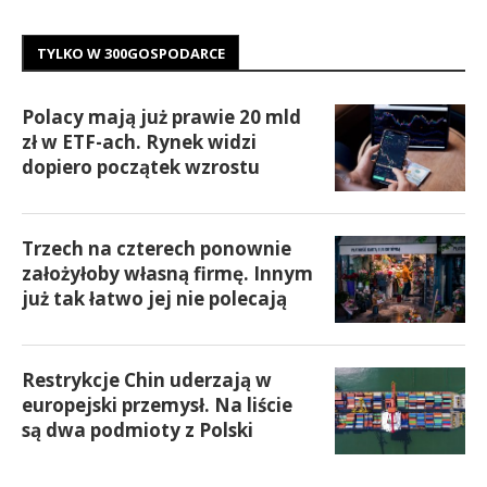
TYLKO W 300GOSPODARCE
Polacy mają już prawie 20 mld
zł w ETF-ach. Rynek widzi
dopiero początek wzrostu
Trzech na czterech ponownie
założyłoby własną firmę. Innym
już tak łatwo jej nie polecają
Restrykcje Chin uderzają w
europejski przemysł. Na liście
są dwa podmioty z Polski