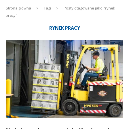
Strona główna
Tagi
Posty otagowane jako "rynek
pracy"
RYNEK PRACY