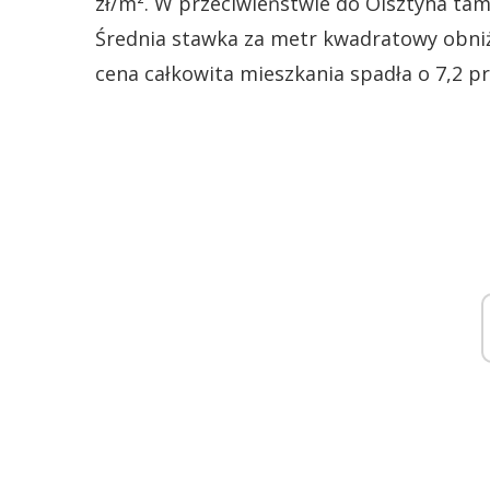
zł/m². W przeciwieństwie do Olsztyna tam
Średnia stawka za metr kwadratowy obniżył
cena całkowita mieszkania spadła o 7,2 pro