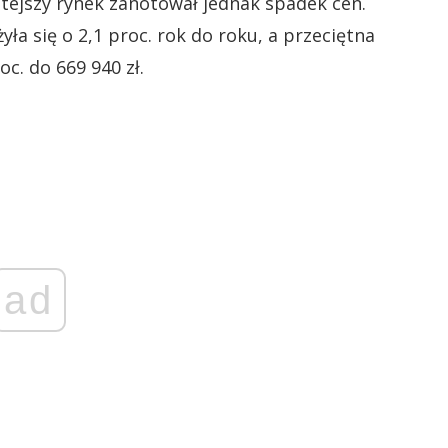
tejszy rynek zanotował jednak spadek cen.
a się o 2,1 proc. rok do roku, a przeciętna
c. do 669 940 zł.
ad