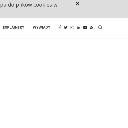
×
ępu do plików cookies w
CO TRZECIĄ ZŁOTÓWKĘ Z EMER
EXPLAINERY
WYWIADY