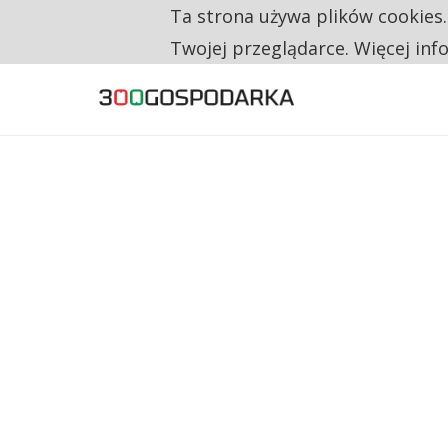
Ta strona używa plików cookies
TYLKO U NAS
RESTRYKCJE CHIN UDERZAJĄ W EUROPEJSKI
Twojej przeglądarce. Więcej inf