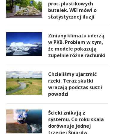
proc. plastikowych
butelek. WEI mówi o
statystycznej iluzji
Zmiany klimatu uderzą
w PKB. Problem w tym,
że modele pokazują
zupełnie różne rachunki
Chcieliśmy ujarzmić
rzeki. Teraz skutki
wracają podczas susz i
powodzi
Ścieki znikają z
systemu. Co roku skala
dorównuje jednej
trzeciej Śniardw