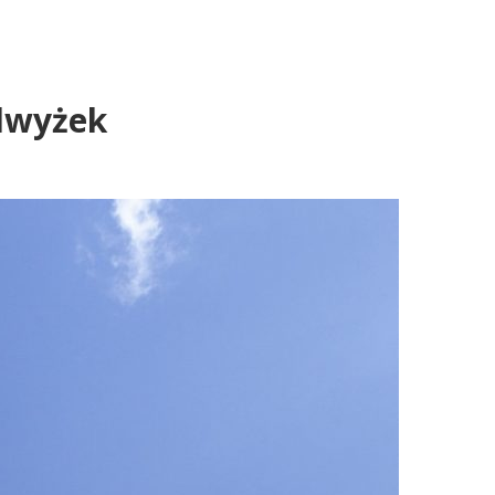
odwyżek