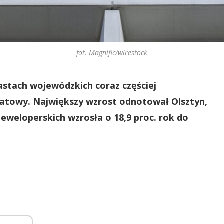
fot. Magnific/wirestock
stach wojewódzkich coraz częściej
dratowy. Największy wzrost odnotował Olsztyn,
eweloperskich wzrosła o 18,9 proc. rok do