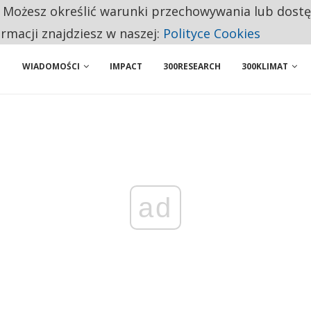
. Możesz określić warunki przechowywania lub dost
 PRZEMYSŁ. NA LIŚCIE SĄ DWA PODMIOTY Z POLSKI
ormacji znajdziesz w naszej:
Polityce Cookies
WIADOMOŚCI
IMPACT
300RESEARCH
300KLIMAT
ad