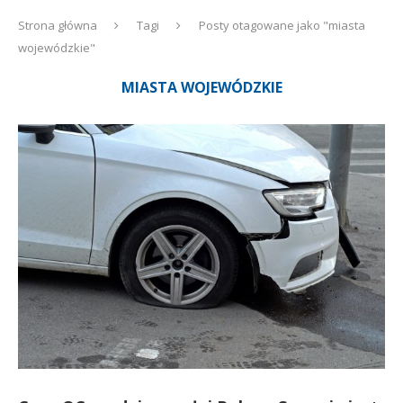
Strona główna
Tagi
Posty otagowane jako "miasta
wojewódzkie"
MIASTA WOJEWÓDZKIE