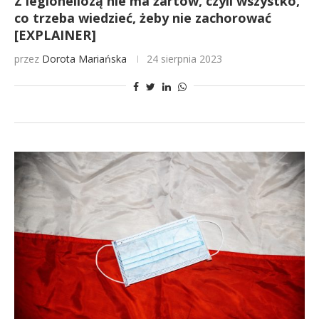
Z legionellozą nie ma żartów, czyli wszystko,
co trzeba wiedzieć, żeby nie zachorować
[EXPLAINER]
przez
Dorota Mariańska
24 sierpnia 2023