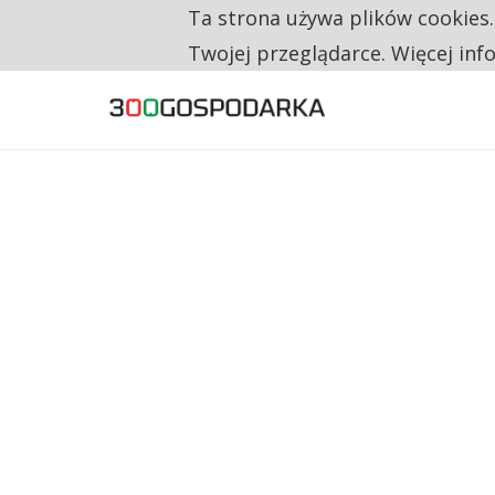
Ta strona używa plików cookies
TYLKO U NAS
CO TRZECIĄ ZŁOTÓWKĘ Z EMERYTURY SE
Twojej przeglądarce. Więcej inf