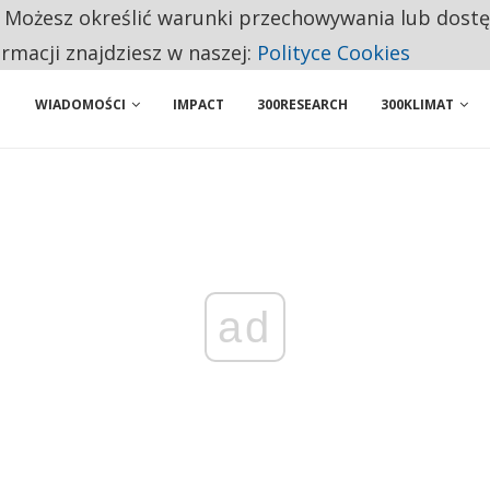
. Możesz określić warunki przechowywania lub dost
NIORZY PRZEZNACZAJĄ NA PODSTAWOWE ZAKUPY
ormacji znajdziesz w naszej:
Polityce Cookies
WIADOMOŚCI
IMPACT
300RESEARCH
300KLIMAT
ad