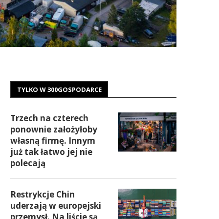
TYLKO W 300GOSPODARCE
Trzech na czterech
ponownie założyłoby
własną firmę. Innym
już tak łatwo jej nie
polecają
Restrykcje Chin
uderzają w europejski
przemysł. Na liście są