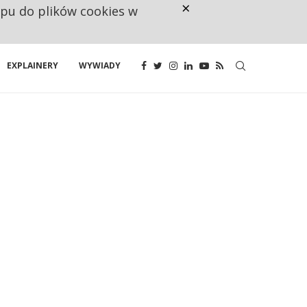
×
ępu do plików cookies w
NA JEDEN WAKAT PRZYPADAJĄ 
EXPLAINERY
WYWIADY