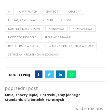
AI
AI W FIRMACH
CHATBOTY
CHATGPT
EDUKACJA CYFROWA
GEMINI
GOOGLE
KOMPETENCJE CYFROWE
NAJNOWSZE
NAJWAŻNIEJSZE
NOWE TECHNOLOGIE
REGULACJE PRAWNE
RYNEK PRACY W POLSCE
SZTUCZNA INTELIGENCJA W PRACY
SZTUCZNA INTELIGENCJA W SZKOŁACH
UDOSTĘPNIJ
poprzedni post
Mniej znaczy lepiej. Potrzebujemy jednego
standardu dla butelek zwrotnych
następny post