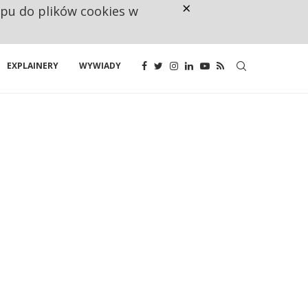
×
ępu do plików cookies w
NA JEDEN WAKAT PRZYPADAJĄ 
EXPLAINERY
WYWIADY