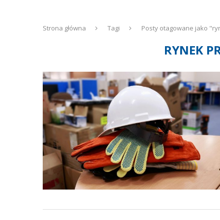
Strona główna
Tagi
Posty otagowane jako "ry
RYNEK P