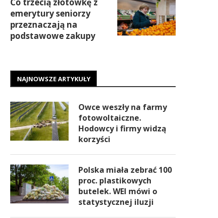
Co trzecią złotówkę z
emerytury seniorzy
przeznaczają na
podstawowe zakupy
NAJNOWSZE ARTYKUŁY
Owce weszły na farmy
fotowoltaiczne.
Hodowcy i firmy widzą
korzyści
Polska miała zebrać 100
proc. plastikowych
butelek. WEI mówi o
statystycznej iluzji