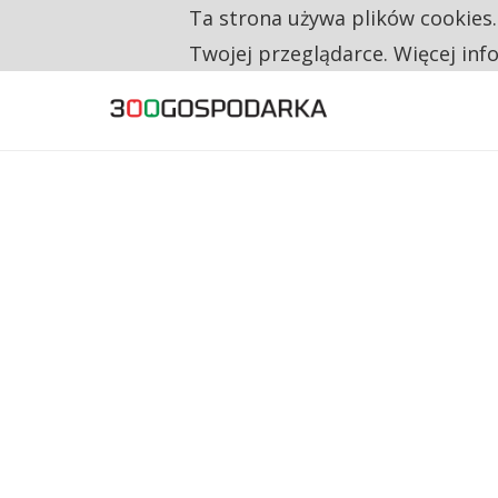
Ta strona używa plików cookies
TYLKO U NAS
CO TRZECIĄ ZŁOTÓWKĘ Z EMERYTURY SE
Twojej przeglądarce. Więcej inf