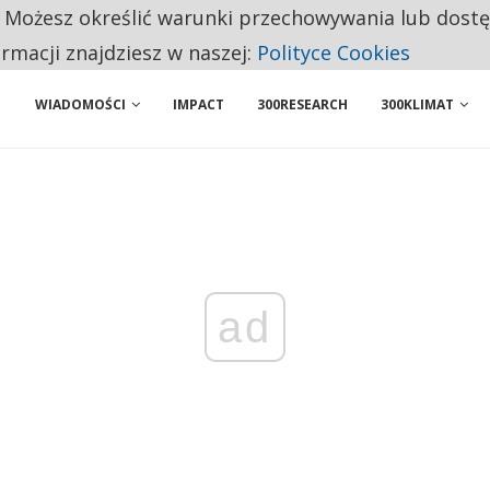
. Możesz określić warunki przechowywania lub dost
NIORZY PRZEZNACZAJĄ NA PODSTAWOWE ZAKUPY
ormacji znajdziesz w naszej:
Polityce Cookies
WIADOMOŚCI
IMPACT
300RESEARCH
300KLIMAT
ad