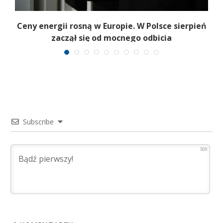
Ceny energii rosną w Europie. W Polsce sierpień
K
zaczął się od mocnego odbicia
Subscribe
500