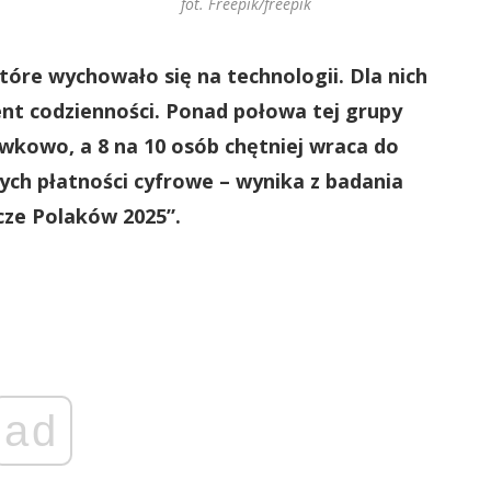
fot. Freepik/freepik
które wychowało się na technologii. Dla nich
nt codzienności. Ponad połowa tej grupy
wkowo, a 8 na 10 osób chętniej wraca do
ch płatności cyfrowe – wynika z badania
cze Polaków 2025”.
ad