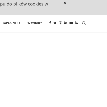
×
ępu do plików cookies w
CO TRZECIĄ ZŁOTÓWKĘ Z EMER
EXPLAINERY
WYWIADY