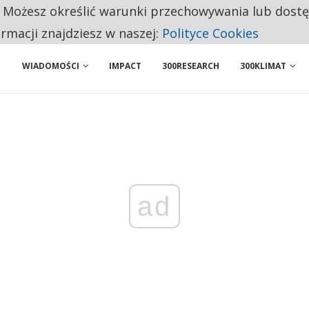
. Możesz określić warunki przechowywania lub dost
 PRZEMYSŁ. NA LIŚCIE SĄ DWA PODMIOTY Z POLSKI
ormacji znajdziesz w naszej:
Polityce Cookies
WIADOMOŚCI
IMPACT
300RESEARCH
300KLIMAT
ad