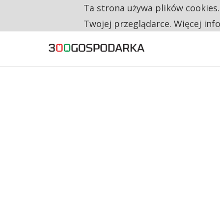
Ta strona używa plików cookies
TYLKO U NAS
RESTRYKCJE CHIN UDERZAJĄ W EUROPEJSKI
Twojej przeglądarce. Więcej inf