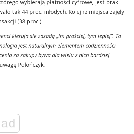
órego wybierają płatności cyfrowe, jest brak
wało tak 44 proc. młodych. Kolejne miejsca zajęły
sakcji (38 proc.).
ci kierują się zasadą „im prościej, tym lepiej”. To
hnologia jest naturalnym elementem codzienności,
acenia za zakupy bywa dla wielu z nich bardziej
uwagę Polończyk.
ad