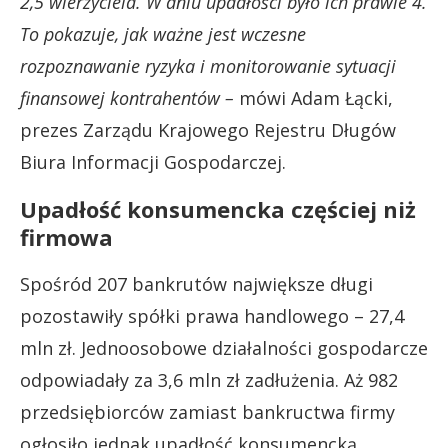
2,5 wierzyciela. W dniu upadłości było ich prawie 4.
To pokazuje, jak ważne jest wczesne
rozpoznawanie ryzyka i monitorowanie sytuacji
finansowej kontrahentów –
mówi Adam Łącki,
prezes Zarządu Krajowego Rejestru Długów
Biura Informacji Gospodarczej.
Upadłość konsumencka częściej niż
firmowa
Spośród 207 bankrutów największe długi
pozostawiły spółki prawa handlowego – 27,4
mln zł. Jednoosobowe działalności gospodarcze
odpowiadały za 3,6 mln zł zadłużenia. Aż 982
przedsiębiorców zamiast bankructwa firmy
ogłosiło jednak upadłość konsumencką.