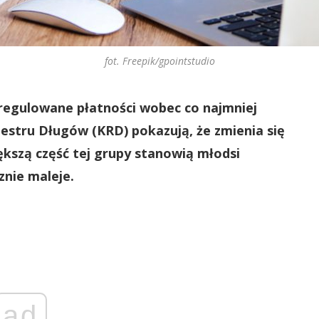
fot. Freepik/gpointstudio
uregulowane płatności wobec co najmniej
jestru Długów (KRD) pokazują, że zmienia się
iększą część tej grupy stanowią młodsi
znie maleje.
ad