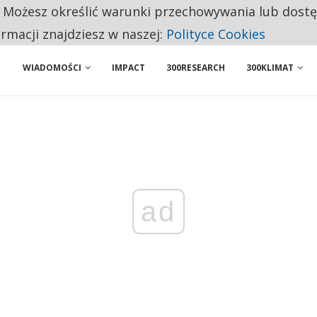
. Możesz określić warunki przechowywania lub dost
NIORZY PRZEZNACZAJĄ NA PODSTAWOWE ZAKUPY
ormacji znajdziesz w naszej:
Polityce Cookies
WIADOMOŚCI
IMPACT
300RESEARCH
300KLIMAT
ad