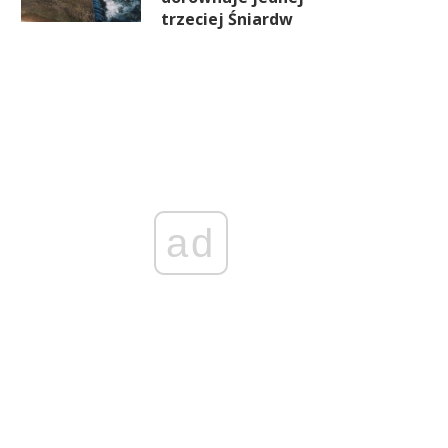
trzeciej Śniardw
ad