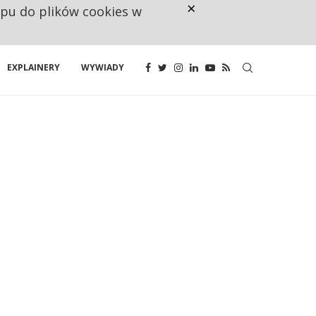
×
ępu do plików cookies w
NA JEDEN WAKAT PRZYPADAJĄ 
EXPLAINERY
WYWIADY