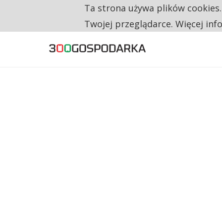
Ta strona używa plików cookies
TYLKO U NAS
CO TRZECIĄ ZŁOTÓWKĘ Z EMERYTURY SE
Twojej przeglądarce. Więcej inf