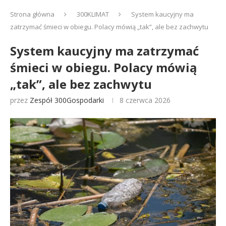
Strona główna
300KLIMAT
System kaucyjny ma
zatrzymać śmieci w obiegu. Polacy mówią „tak”, ale bez zachwytu
System kaucyjny ma zatrzymać
śmieci w obiegu. Polacy mówią
„tak”, ale bez zachwytu
przez
Zespół 300Gospodarki
8 czerwca 2026