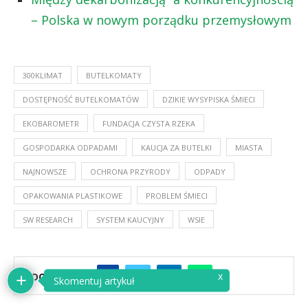
– Polska w nowym porządku przemysłowym
300KLIMAT
BUTELKOMATY
DOSTĘPNOŚĆ BUTELKOMATÓW
DZIKIE WYSYPISKA ŚMIECI
EKOBAROMETR
FUNDACJA CZYSTA RZEKA
GOSPODARKA ODPADAMI
KAUCJA ZA BUTELKI
MIASTA
NAJNOWSZE
OCHRONA PRZYRODY
ODPADY
OPAKOWANIA PLASTIKOWE
PROBLEM ŚMIECI
SW RESEARCH
SYSTEM KAUCYJNY
WSIE
x
UDOSTĘPNIJ
Skomentuj artykuł