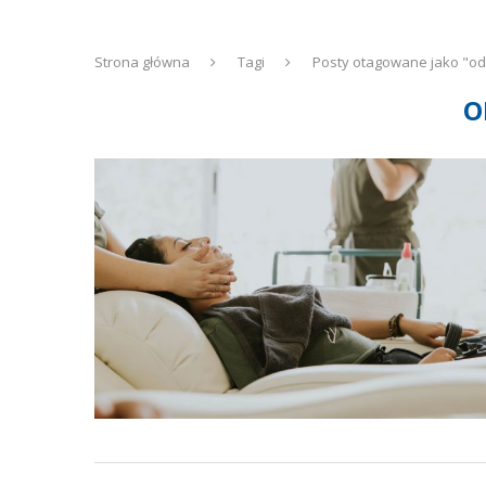
Strona główna
Tagi
Posty otagowane jako "o
O