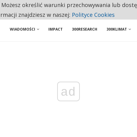
. Możesz określić warunki przechowywania lub dost
AWY, ALE SERWIS NADAL MOŻE SIĘ NIE OPŁACAĆ
ormacji znajdziesz w naszej:
Polityce Cookies
WIADOMOŚCI
IMPACT
300RESEARCH
300KLIMAT
ad