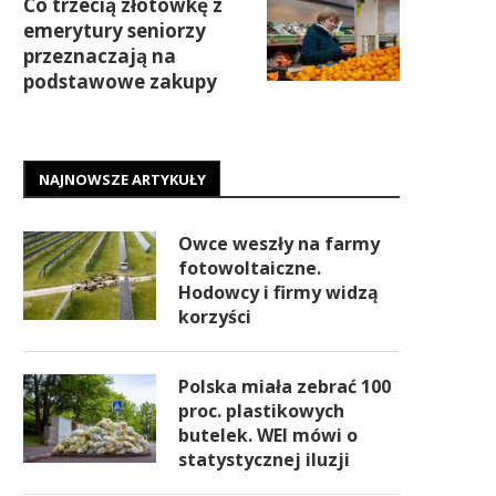
Co trzecią złotówkę z
emerytury seniorzy
przeznaczają na
podstawowe zakupy
NAJNOWSZE ARTYKUŁY
Owce weszły na farmy
fotowoltaiczne.
Hodowcy i firmy widzą
korzyści
Polska miała zebrać 100
proc. plastikowych
butelek. WEI mówi o
statystycznej iluzji