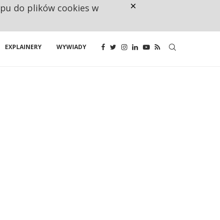
×
ępu do plików cookies w
KANDYDAT CZEKA, MENEDŻER NI
EXPLAINERY
WYWIADY