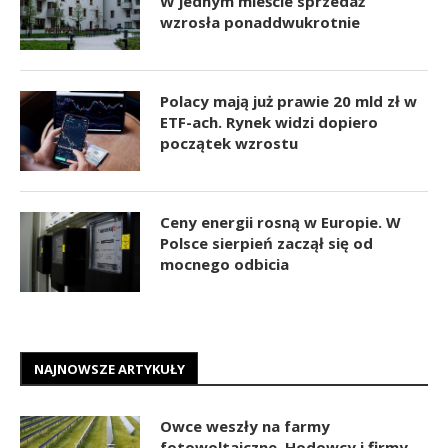
W jednym mieście sprzedaż
wzrosła ponaddwukrotnie
Polacy mają już prawie 20 mld zł w
ETF-ach. Rynek widzi dopiero
początek wzrostu
Ceny energii rosną w Europie. W
Polsce sierpień zaczął się od
mocnego odbicia
NAJNOWSZE ARTYKUŁY
Owce weszły na farmy
fotowoltaiczne. Hodowcy i firmy