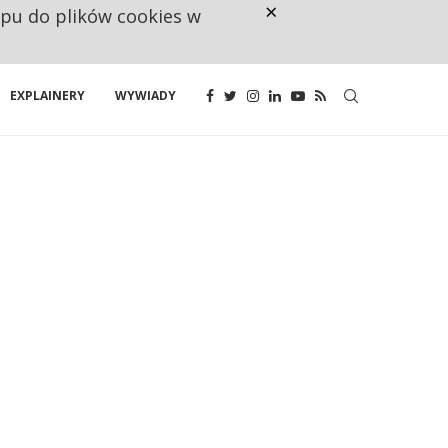
×
ępu do plików cookies w
NA JEDEN WAKAT PRZYPADAJĄ 
EXPLAINERY
WYWIADY