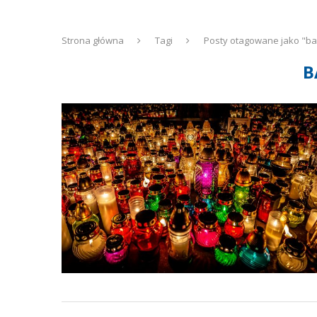
Strona główna
Tagi
Posty otagowane jako "ba
B