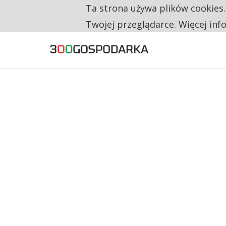
Ta strona używa plików cookies
TYLKO U NAS
RESTRYKCJE CHIN UDERZAJĄ W EUROPEJSKI
Twojej przeglądarce. Więcej inf
CO TRZECIĄ ZŁOTÓWKĘ Z EMERYTURY SE