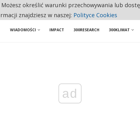
. Możesz określić warunki przechowywania lub dost
 PRZEMYSŁ. NA LIŚCIE SĄ DWA PODMIOTY Z POLSKI
ormacji znajdziesz w naszej:
Polityce Cookies
NIORZY PRZEZNACZAJĄ NA PODSTAWOWE ZAKUPY
WIADOMOŚCI
IMPACT
300RESEARCH
300KLIMAT
ad