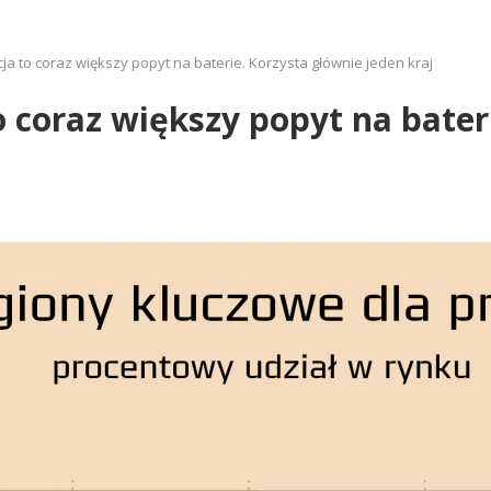
ja to coraz większy popyt na baterie. Korzysta głównie jeden kraj
o coraz większy popyt na bater