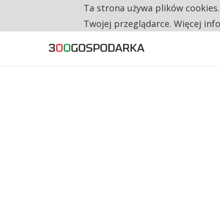
Ta strona używa plików cookies
TYLKO U NAS
RESTRYKCJE CHIN UDERZAJĄ W EUROPEJSKI
Twojej przeglądarce. Więcej inf