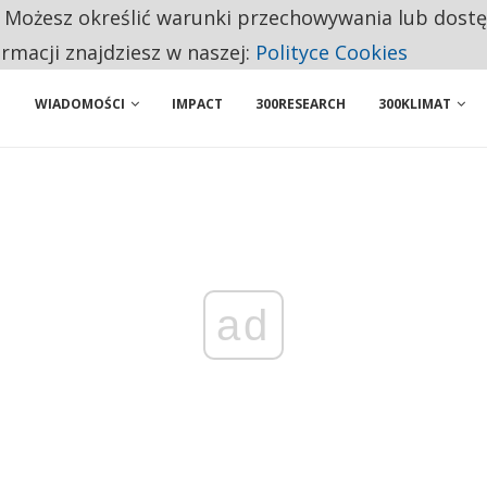
. Możesz określić warunki przechowywania lub dost
 PRZEMYSŁ. NA LIŚCIE SĄ DWA PODMIOTY Z POLSKI
ormacji znajdziesz w naszej:
Polityce Cookies
WIADOMOŚCI
IMPACT
300RESEARCH
300KLIMAT
ad