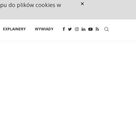
×
ępu do plików cookies w
CO TRZECIĄ ZŁOTÓWKĘ Z EMER
EXPLAINERY
WYWIADY