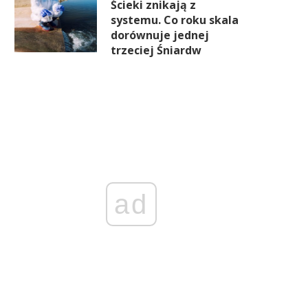
Ścieki znikają z
systemu. Co roku skala
dorównuje jednej
trzeciej Śniardw
ad