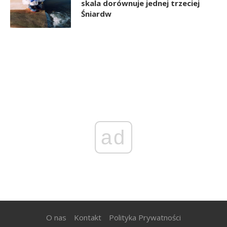
skala dorównuje jednej trzeciej
Śniardw
ad
O nas
Kontakt
Polityka Prywatności