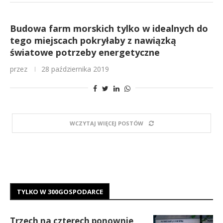
Budowa farm morskich tylko w idealnych do
tego miejscach pokryłaby z nawiązką
światowe potrzeby energetyczne
przez
28 października 2019
WCZYTAJ WIĘCEJ POSTÓW
TYLKO W 300GOSPODARCE
Trzech na czterech ponownie