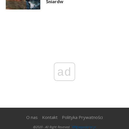
Śniardw
ad
O nas
Kontakt
Polityka Prywatności
@2020 - All Right Reserved.
300gospodarka.pl