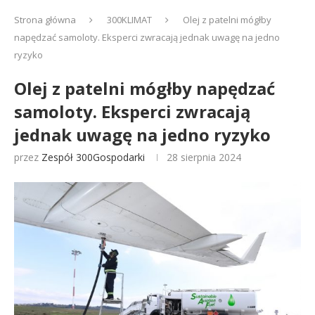
Strona główna
300KLIMAT
Olej z patelni mógłby
napędzać samoloty. Eksperci zwracają jednak uwagę na jedno
ryzyko
Olej z patelni mógłby napędzać
samoloty. Eksperci zwracają
jednak uwagę na jedno ryzyko
przez
Zespół 300Gospodarki
28 sierpnia 2024