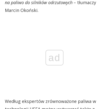
na paliwo do silników odrzutowych –
tłumaczy
Marcin Okoński.
ad
Według ekspertów zrównoważone paliwa w
technologii HEFA można wytwarzać także z