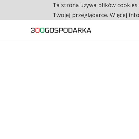
Ta strona używa plików cookies
TYLKO U NAS
TRZECH NA CZTERECH PONOWNIE ZAŁOŻYŁO
Twojej przeglądarce. Więcej inf