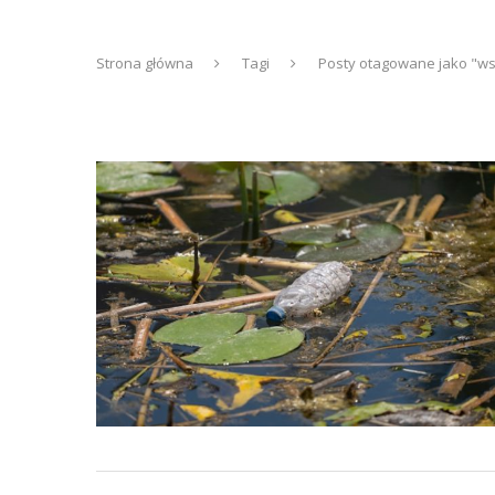
Strona główna
Tagi
Posty otagowane jako "ws