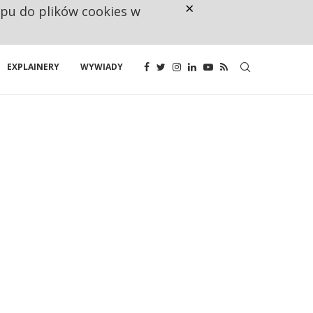
×
ępu do plików cookies w
RESTRYKCJE CHIN UDERZAJĄ W E
EXPLAINERY
WYWIADY