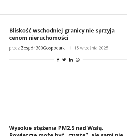
Bliskość wschodniej granicy nie sprzyja
cenom nieruchomości
przez
Zespół 300Gospodarki
15 września 2025
Wysokie stężenia PM2.5 nad Wisłą.
Powietrze może być „czyste”, ale sami nie