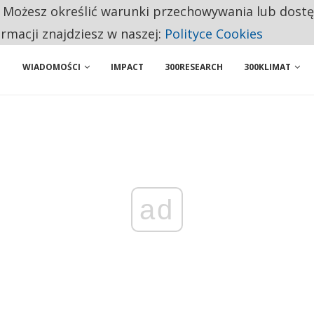
. Możesz określić warunki przechowywania lub dost
BY WŁASNĄ FIRMĘ. INNYM JUŻ TAK ŁATWO JEJ NIE POLECAJĄ
ormacji znajdziesz w naszej:
Polityce Cookies
WIADOMOŚCI
IMPACT
300RESEARCH
300KLIMAT
ad