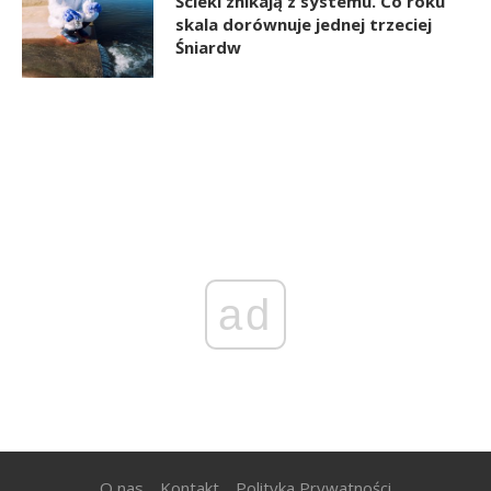
Ścieki znikają z systemu. Co roku
skala dorównuje jednej trzeciej
Śniardw
ad
O nas
Kontakt
Polityka Prywatności