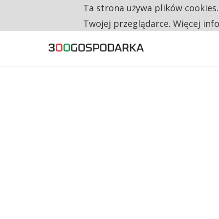
Ta strona używa plików cookies
TYLKO U NAS
NA JEDEN WAKAT PRZYPADAJĄ 62 ZGŁOSZ
Twojej przeglądarce. Więcej inf