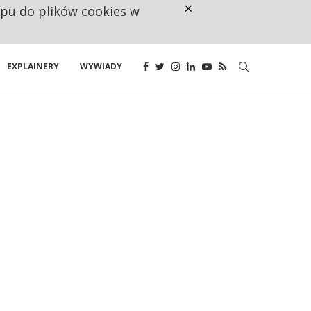
×
ępu do plików cookies w
160 ZNAKÓW TO ZA MAŁO. FUND
EXPLAINERY
WYWIADY