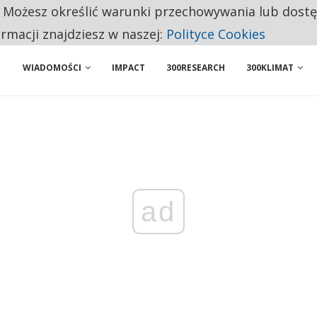
. Możesz określić warunki przechowywania lub dost
ENIA. WIELU KANDYDATÓW NIE ROZPOCZYNA PRACY
ormacji znajdziesz w naszej:
Polityce Cookies
WIADOMOŚCI
IMPACT
300RESEARCH
300KLIMAT
ad