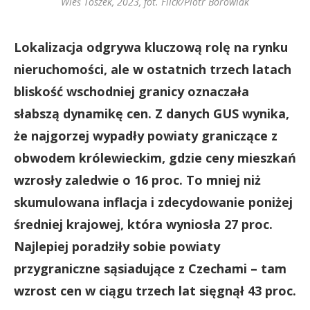
Wieś Toszek, 2023, fot. Flick/Piotr Borowiak
Lokalizacja odgrywa kluczową rolę na rynku
nieruchomości, ale w ostatnich trzech latach
bliskość wschodniej granicy oznaczała
słabszą dynamikę cen. Z danych GUS wynika,
że najgorzej wypadły powiaty graniczące z
obwodem królewieckim, gdzie ceny mieszkań
wzrosły zaledwie o 16 proc. To mniej niż
skumulowana inflacja i zdecydowanie poniżej
średniej krajowej, która wyniosła 27 proc.
Najlepiej poradziły sobie powiaty
przygraniczne sąsiadujące z Czechami – tam
wzrost cen w ciągu trzech lat sięgnął 43 proc.