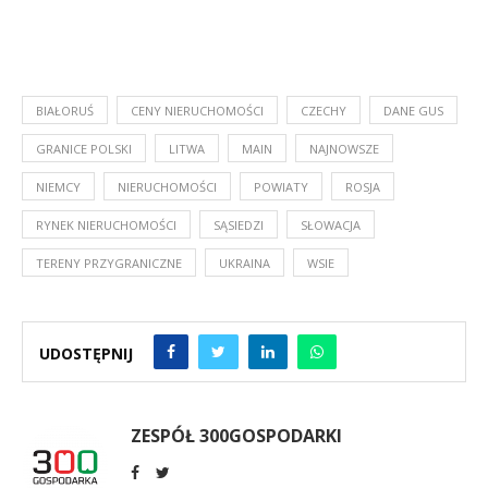
BIAŁORUŚ
CENY NIERUCHOMOŚCI
CZECHY
DANE GUS
GRANICE POLSKI
LITWA
MAIN
NAJNOWSZE
NIEMCY
NIERUCHOMOŚCI
POWIATY
ROSJA
RYNEK NIERUCHOMOŚCI
SĄSIEDZI
SŁOWACJA
TERENY PRZYGRANICZNE
UKRAINA
WSIE
UDOSTĘPNIJ
ZESPÓŁ 300GOSPODARKI