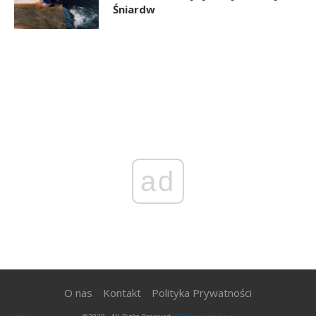
Śniardw
ad
O nas
Kontakt
Polityka Prywatności