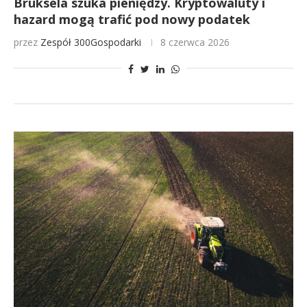
Bruksela szuka pieniędzy. Kryptowaluty i
hazard mogą trafić pod nowy podatek
przez
Zespół 300Gospodarki
8 czerwca 2026