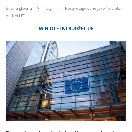
Strona główna
Tagi
Posty otagowane jako "wieloletni
budżet UE"
WIELOLETNI BUDŻET UE