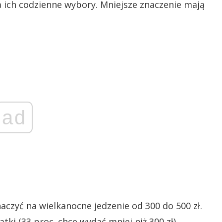
ich codzienne wybory. Mniejsze znaczenie mają
ad
czyć na wielkanocne jedzenie od 300 do 500 zł.
ki (33 proc. chce wydać mniej niż 300 zł),