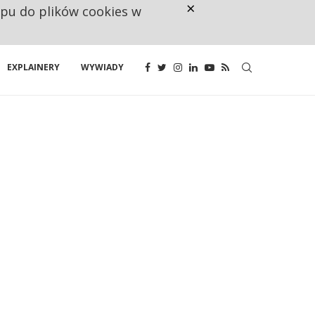
×
ępu do plików cookies w
NA JEDEN WAKAT PRZYPADAJĄ 
EXPLAINERY
WYWIADY