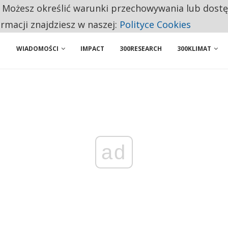
. Możesz określić warunki przechowywania lub dost
NIORZY PRZEZNACZAJĄ NA PODSTAWOWE ZAKUPY
ormacji znajdziesz w naszej:
Polityce Cookies
WIADOMOŚCI
IMPACT
300RESEARCH
300KLIMAT
ad