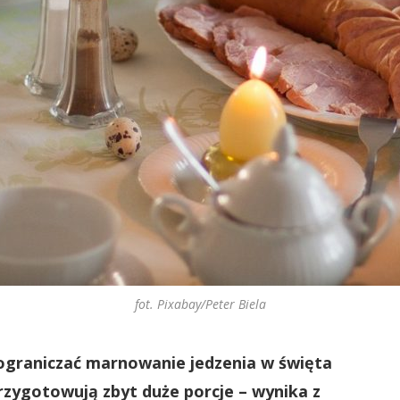
fot. Pixabay/Peter Biela
ą ograniczać marnowanie jedzenia w święta
rzygotowują zbyt duże porcje – wynika z