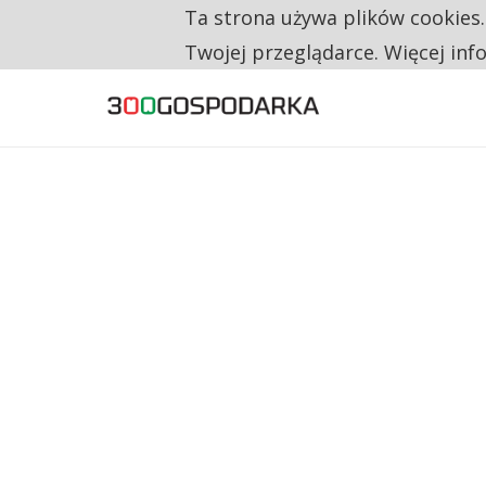
Ta strona używa plików cookies
TYLKO U NAS
CO TRZECIĄ ZŁOTÓWKĘ Z EMERYTURY SE
Twojej przeglądarce. Więcej inf