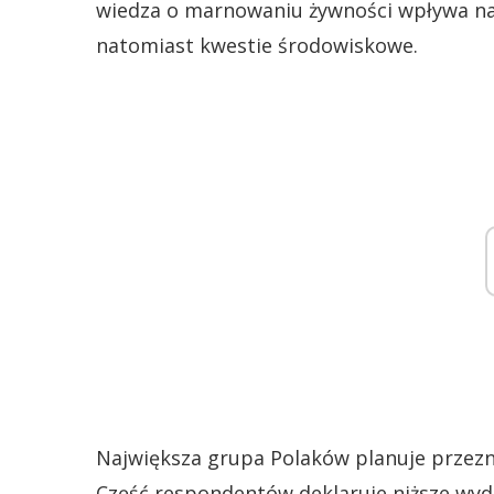
wiedza o marnowaniu żywności wpływa na 
natomiast kwestie środowiskowe.
Największa grupa Polaków planuje przezna
Część respondentów deklaruje niższe wydat