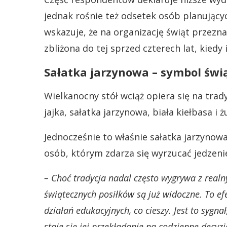
jednak rośnie też odsetek osób planujący
wskazuje, że na organizację świąt przezna
zbliżona do tej sprzed czterech lat, kiedy 
Sałatka jarzynowa – symbol świ
Wielkanocny stół wciąż opiera się na trad
jajka, sałatka jarzynowa, biała kiełbasa i ż
Jednocześnie to właśnie sałatka jarzynowa
osób, którym zdarza się wyrzucać jedzeni
– Choć tradycja nadal często wygrywa z rea
świątecznych posiłków są już widoczne. To efe
działań edukacyjnych, co cieszy. Jest to syg
staje się jej przekładanie na codzienne decyzj