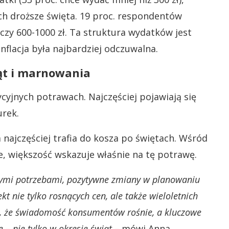
ch droższe święta. 19 proc. respondentów
czy 600-1000 zł. Ta struktura wydatków jest
inflacja była najbardziej odczuwalna.
ąt i marnowania
ycyjnych potrawach. Najczęściej pojawiają się
urek.
 najczęściej trafia do kosza po świętach. Wśród
e, większość wskazuje właśnie na tę potrawę.
lnymi potrzebami, pozytywne zmiany w planowaniu
kt nie tylko rosnących cen, ale także wieloletnich
nał, że świadomość konsumentów rośnie, a kluczowe
e – nie tylko w okresie świąt –
mówi Anna