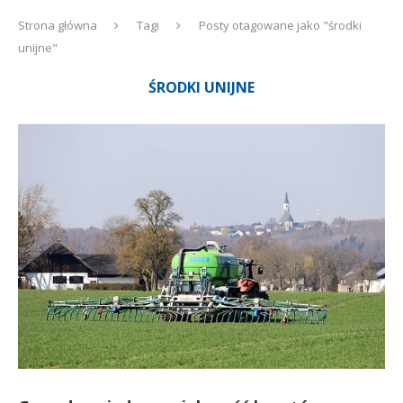
Strona główna
Tagi
Posty otagowane jako "środki
unijne"
ŚRODKI UNIJNE