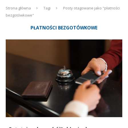
Strona główna
Tagi
Posty otagowane jako "płatności
bezgotówkowe"
PŁATNOŚCI BEZGOTÓWKOWE