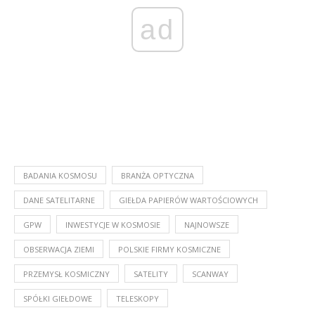
ad
BADANIA KOSMOSU
BRANŻA OPTYCZNA
DANE SATELITARNE
GIEŁDA PAPIERÓW WARTOŚCIOWYCH
GPW
INWESTYCJE W KOSMOSIE
NAJNOWSZE
OBSERWACJA ZIEMI
POLSKIE FIRMY KOSMICZNE
PRZEMYSŁ KOSMICZNY
SATELITY
SCANWAY
SPÓŁKI GIEŁDOWE
TELESKOPY